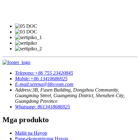
Telepono:
+86 755 23420845
Mobile:
+86 13418686925
E-mail:
serena@lifecosm.com
Address:
3B, Fusen Building, Dongzhou Community,
Guangming Street, Guangming District, Shenzhen City,
Guangdong Province
Whatsapp: 8613418686925
Mga produkto
Maliit na Hayop
Pang-ekonomiyang Hayop