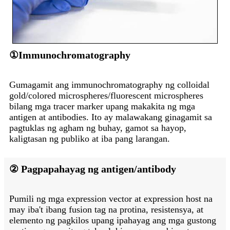
①Immunochromatography
Gumagamit ang immunochromatography ng colloidal
gold/colored microspheres/fluorescent microspheres
bilang mga tracer marker upang makakita ng mga
antigen at antibodies. Ito ay malawakang ginagamit sa
pagtuklas ng agham ng buhay, gamot sa hayop,
kaligtasan ng publiko at iba pang larangan.
② Pagpapahayag ng antigen/antibody
Pumili ng mga expression vector at expression host na
may iba't ibang fusion tag na protina, resistensya, at
elemento ng pagkilos upang ipahayag ang mga gustong