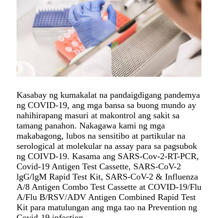
Kasabay ng kumakalat na pandaigdigang pandemya
ng COVID-19, ang mga bansa sa buong mundo ay
nahihirapang masuri at makontrol ang sakit sa
tamang panahon. Nakagawa kami ng mga
makabagong, lubos na sensitibo at partikular na
serological at molekular na assay para sa pagsubok
ng COIVD-19. Kasama ang SARS-Cov-2-RT-PCR,
Covid-19 Antigen Test Cassette, SARS-CoV-2
lgG/lgM Rapid Test Kit, SARS-CoV-2 & Influenza
A/8 Antigen Combo Test Cassette at COVID-19/Flu
A/Flu B/RSV/ADV Antigen Combined Rapid Test
Kit para matulungan ang mga tao na Prevention ng
Covid-19 infection.