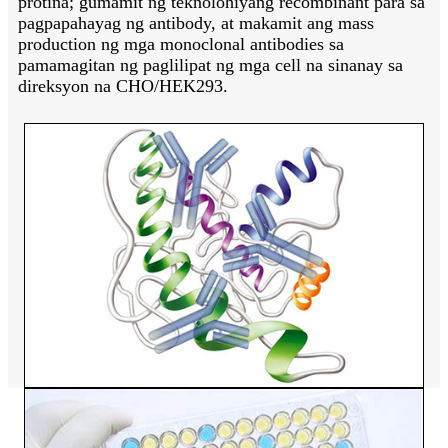
protina; gumamit ng teknolohiyang recombinant para sa
pagpapahayag ng antibody, at makamit ang mass
production ng mga monoclonal antibodies sa
pamamagitan ng paglilipat ng mga cell na sinanay sa
direksyon na CHO/HEK293.