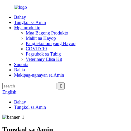
Bahay
Tungkol sa Amin
Mga produkto
Mga Bagong Produkto
Maliit na Hayop
Pang-ekonomiyang Hayop
COVID 19
Pagsubok sa Tubig
Veterinary Elisa Kit
Suporta
Balita
Makipag-ugnayan sa Amin
English
Bahay
Tungkol sa Amin
Tungkol sa Amin