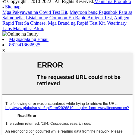
© Copyright - 2010-2022 : All Rights Reserved.
Mainit na Produkto
-
Sitemap
Mga Pakyawan na Covid Test Kit
,
Mayroon bang Pagsubok Para sa
Salmonella
,
Listahan ng Common Eu Rapid Antigen Test
,
Antigen
Rapid Test Sa Chinese
,
Mga Brand ng Rapid Test Kit
,
Veterinary
Labs Malapit sa Akin
,
Magpadala ng Email
8613418686925
x