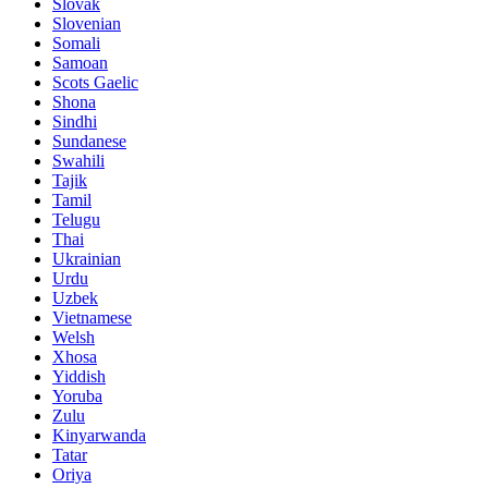
Slovak
Slovenian
Somali
Samoan
Scots Gaelic
Shona
Sindhi
Sundanese
Swahili
Tajik
Tamil
Telugu
Thai
Ukrainian
Urdu
Uzbek
Vietnamese
Welsh
Xhosa
Yiddish
Yoruba
Zulu
Kinyarwanda
Tatar
Oriya