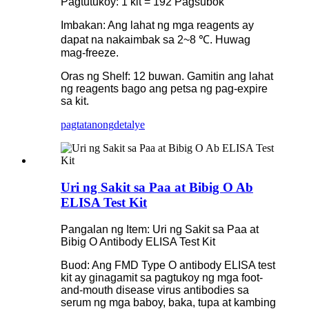
Pagtutukoy: 1 kit = 192 Pagsubok
Imbakan: Ang lahat ng mga reagents ay
dapat na nakaimbak sa 2~8 ℃. Huwag
mag-freeze.
Oras ng Shelf: 12 buwan. Gamitin ang lahat
ng reagents bago ang petsa ng pag-expire
sa kit.
pagtatanong
detalye
Uri ng Sakit sa Paa at Bibig O Ab
ELISA Test Kit
Pangalan ng Item: Uri ng Sakit sa Paa at
Bibig O Antibody ELISA Test Kit
Buod: Ang FMD Type O antibody ELISA test
kit ay ginagamit sa pagtukoy ng mga foot-
and-mouth disease virus antibodies sa
serum ng mga baboy, baka, tupa at kambing