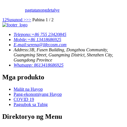
pagtatanong
detalye
1
2
Susunod >
>>
Pahina 1 / 2
Telepono:
+86 755 23420845
Mobile:
+86 13418686925
E-mail:
serena@lifecosm.com
Address:
3B, Fusen Building, Dongzhou Community,
Guangming Street, Guangming District, Shenzhen City,
Guangdong Province
Whatsapp: 8613418686925
Mga produkto
Maliit na Hayop
Pang-ekonomiyang Hayop
COVID 19
Pagsubok sa Tubig
Direktoryo ng Menu