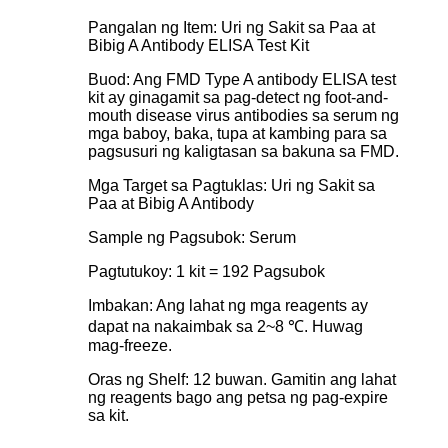
Pangalan ng Item: Uri ng Sakit sa Paa at
Bibig A Antibody ELISA Test Kit
Buod: Ang FMD Type A antibody ELISA test
kit ay ginagamit sa pag-detect ng foot-and-
mouth disease virus antibodies sa serum ng
mga baboy, baka, tupa at kambing para sa
pagsusuri ng kaligtasan sa bakuna sa FMD.
Mga Target sa Pagtuklas: Uri ng Sakit sa
Paa at Bibig A Antibody
Sample ng Pagsubok: Serum
Pagtutukoy: 1 kit = 192 Pagsubok
Imbakan: Ang lahat ng mga reagents ay
dapat na nakaimbak sa 2~8 ℃. Huwag
mag-freeze.
Oras ng Shelf: 12 buwan. Gamitin ang lahat
ng reagents bago ang petsa ng pag-expire
sa kit.