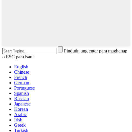
Pindutin ang enter para maghanap
o ESC para isara
English
Chinese
French
German
Portuguese
Spanish
Russian
Japanese
Korean
Arabic
Irish
Greek
Turkish