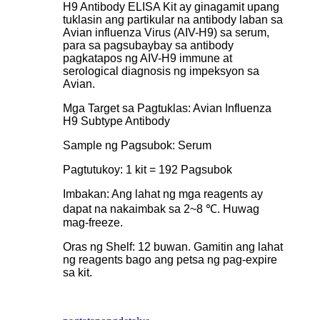
H9 Antibody ELISA Kit ay ginagamit upang
tuklasin ang partikular na antibody laban sa
Avian influenza Virus (AIV-H9) sa serum,
para sa pagsubaybay sa antibody
pagkatapos ng AIV-H9 immune at
serological diagnosis ng impeksyon sa
Avian.
Mga Target sa Pagtuklas: Avian Influenza
H9 Subtype Antibody
Sample ng Pagsubok: Serum
Pagtutukoy: 1 kit = 192 Pagsubok
Imbakan: Ang lahat ng mga reagents ay
dapat na nakaimbak sa 2~8 ℃. Huwag
mag-freeze.
Oras ng Shelf: 12 buwan. Gamitin ang lahat
ng reagents bago ang petsa ng pag-expire
sa kit.