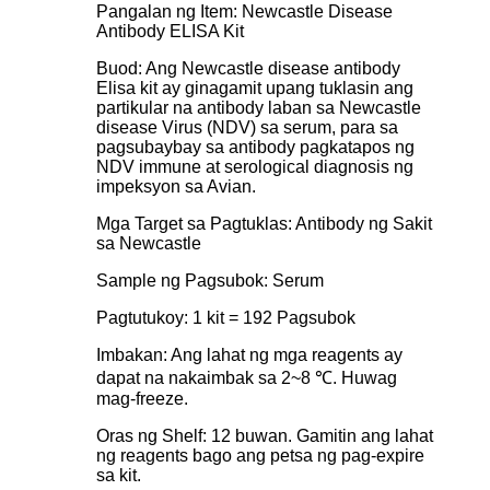
Pangalan ng Item: Newcastle Disease
Antibody ELISA Kit
Buod: Ang Newcastle disease antibody
Elisa kit ay ginagamit upang tuklasin ang
partikular na antibody laban sa Newcastle
disease Virus (NDV) sa serum, para sa
pagsubaybay sa antibody pagkatapos ng
NDV immune at serological diagnosis ng
impeksyon sa Avian.
Mga Target sa Pagtuklas: Antibody ng Sakit
sa Newcastle
Sample ng Pagsubok: Serum
Pagtutukoy: 1 kit = 192 Pagsubok
Imbakan: Ang lahat ng mga reagents ay
dapat na nakaimbak sa 2~8 ℃. Huwag
mag-freeze.
Oras ng Shelf: 12 buwan. Gamitin ang lahat
ng reagents bago ang petsa ng pag-expire
sa kit.