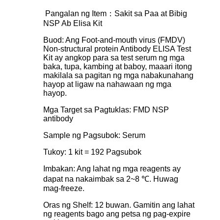
Pangalan ng Item：Sakit sa Paa at Bibig
NSP Ab Elisa Kit
Buod: Ang Foot-and-mouth virus (FMDV)
Non-structural protein Antibody ELISA Test
Kit ay angkop para sa test serum ng mga
baka, tupa, kambing at baboy, maaari itong
makilala sa pagitan ng mga nabakunahang
hayop at ligaw na nahawaan ng mga
hayop.
Mga Target sa Pagtuklas: FMD NSP
antibody
Sample ng Pagsubok: Serum
Tukoy: 1 kit = 192 Pagsubok
Imbakan: Ang lahat ng mga reagents ay
dapat na nakaimbak sa 2~8 ℃. Huwag
mag-freeze.
Oras ng Shelf: 12 buwan. Gamitin ang lahat
ng reagents bago ang petsa ng pag-expire