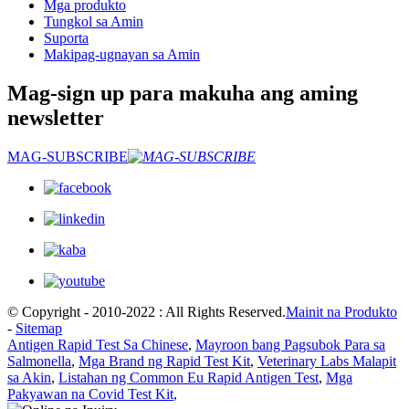
Mga produkto
Tungkol sa Amin
Suporta
Makipag-ugnayan sa Amin
Mag-sign up para makuha ang aming
newsletter
MAG-SUBSCRIBE
© Copyright - 2010-2022 : All Rights Reserved.
Mainit na Produkto
-
Sitemap
Antigen Rapid Test Sa Chinese
,
Mayroon bang Pagsubok Para sa
Salmonella
,
Mga Brand ng Rapid Test Kit
,
Veterinary Labs Malapit
sa Akin
,
Listahan ng Common Eu Rapid Antigen Test
,
Mga
Pakyawan na Covid Test Kit
,