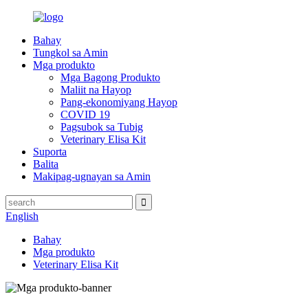
Bahay
Tungkol sa Amin
Mga produkto
Mga Bagong Produkto
Maliit na Hayop
Pang-ekonomiyang Hayop
COVID 19
Pagsubok sa Tubig
Veterinary Elisa Kit
Suporta
Balita
Makipag-ugnayan sa Amin
English
Bahay
Mga produkto
Veterinary Elisa Kit