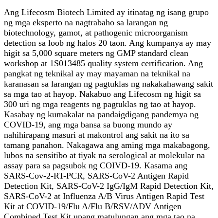
Ang Lifecosm Biotech Limited ay itinatag ng isang grupo
ng mga eksperto na nagtrabaho sa larangan ng
biotechnology, gamot, at pathogenic microorganism
detection sa loob ng halos 20 taon. Ang kumpanya ay may
higit sa 5,000 square meters ng GMP standard clean
workshop at 1S013485 quality system certification. Ang
pangkat ng teknikal ay may mayaman na teknikal na
karanasan sa larangan ng pagtuklas ng nakakahawang sakit
sa mga tao at hayop. Nakabuo ang Lifecosm ng higit sa
300 uri ng mga reagents ng pagtuklas ng tao at hayop.
Kasabay ng kumakalat na pandaigdigang pandemya ng
COVID-19, ang mga bansa sa buong mundo ay
nahihirapang masuri at makontrol ang sakit na ito sa
tamang panahon. Nakagawa ang aming mga makabagong,
lubos na sensitibo at tiyak na serological at molekular na
assay para sa pagsubok ng COIVD-19. Kasama ang
SARS-Cov-2-RT-PCR, SARS-CoV-2 Antigen Rapid
Detection Kit, SARS-CoV-2 IgG/IgM Rapid Detection Kit,
SARS-CoV-2 at Influenza A/B Virus Antigen Rapid Test
Kit at COVID-19/Flu A/Flu B/RSV/ADV Antigen
Combined Test Kit upang matulungan ang mga tao na