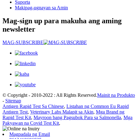
Suporta
Makipag-ugnayan sa Amin
Mag-sign up para makuha ang aming
newsletter
MAG-SUBSCRIBE
© Copyright - 2010-2022 : All Rights Reserved.
Mainit na Produkto
-
Sitemap
Antigen Rapid Test Sa Chinese
,
Listahan ng Common Eu Rapid
Antigen Test
,
Veterinary Labs Malapit sa Akin
,
Mga Brand ng
Rapid Test Kit
,
Mayroon bang Pagsubok Para sa Salmonella
,
Mga
Pakyawan na Covid Test Kit
,
Magpadala ng Email