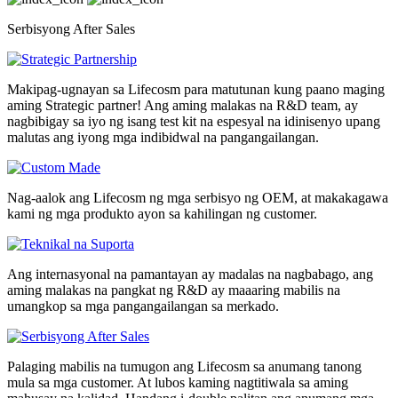
Serbisyong After Sales
Makipag-ugnayan sa Lifecosm para matutunan kung paano maging
aming Strategic partner! Ang aming malakas na R&D team, ay
nagbibigay sa iyo ng isang test kit na espesyal na idinisenyo upang
malutas ang iyong mga indibidwal na pangangailangan.
Nag-aalok ang Lifecosm ng mga serbisyo ng OEM, at makakagawa
kami ng mga produkto ayon sa kahilingan ng customer.
Ang internasyonal na pamantayan ay madalas na nagbabago, ang
aming malakas na pangkat ng R&D ay maaaring mabilis na
umangkop sa mga pangangailangan sa merkado.
Palaging mabilis na tumugon ang Lifecosm sa anumang tanong
mula sa mga customer. At lubos kaming nagtitiwala sa aming