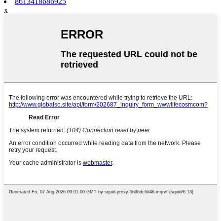
8613418686925
x