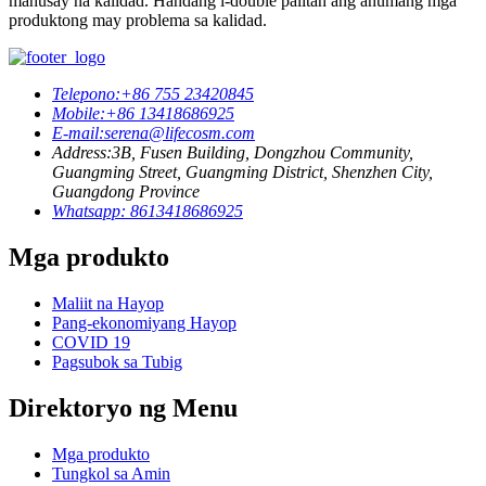
mahusay na kalidad. Handang i-double palitan ang anumang mga
produktong may problema sa kalidad.
Telepono:
+86 755 23420845
Mobile:
+86 13418686925
E-mail:
serena@lifecosm.com
Address:
3B, Fusen Building, Dongzhou Community,
Guangming Street, Guangming District, Shenzhen City,
Guangdong Province
Whatsapp: 8613418686925
Mga produkto
Maliit na Hayop
Pang-ekonomiyang Hayop
COVID 19
Pagsubok sa Tubig
Direktoryo ng Menu
Mga produkto
Tungkol sa Amin