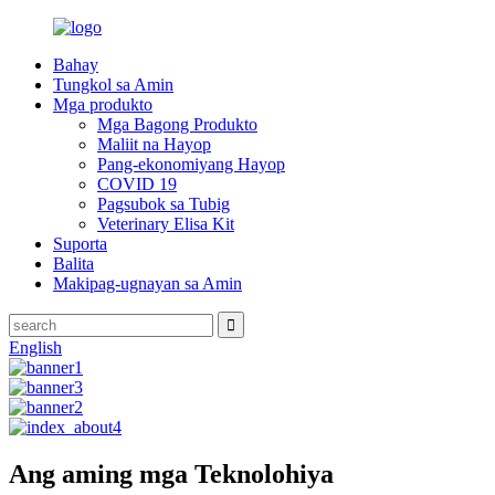
Bahay
Tungkol sa Amin
Mga produkto
Mga Bagong Produkto
Maliit na Hayop
Pang-ekonomiyang Hayop
COVID 19
Pagsubok sa Tubig
Veterinary Elisa Kit
Suporta
Balita
Makipag-ugnayan sa Amin
English
Ang aming mga Teknolohiya