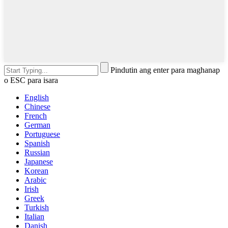
Pindutin ang enter para maghanap
o ESC para isara
English
Chinese
French
German
Portuguese
Spanish
Russian
Japanese
Korean
Arabic
Irish
Greek
Turkish
Italian
Danish