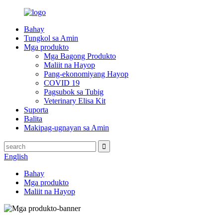
Bahay
Tungkol sa Amin
Mga produkto
Mga Bagong Produkto
Maliit na Hayop
Pang-ekonomiyang Hayop
COVID 19
Pagsubok sa Tubig
Veterinary Elisa Kit
Suporta
Balita
Makipag-ugnayan sa Amin
English
Bahay
Mga produkto
Maliit na Hayop