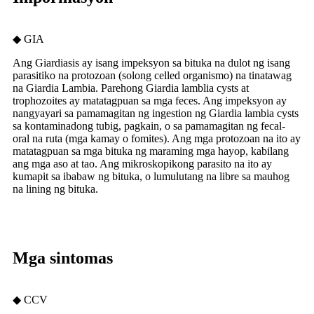
◆ GIA
Ang Giardiasis ay isang impeksyon sa bituka na dulot ng isang
parasitiko na protozoan (solong celled organismo) na tinatawag
na Giardia Lambia. Parehong Giardia lamblia cysts at
trophozoites ay matatagpuan sa mga feces. Ang impeksyon ay
nangyayari sa pamamagitan ng ingestion ng Giardia lambia cysts
sa kontaminadong tubig, pagkain, o sa pamamagitan ng fecal-
oral na ruta (mga kamay o fomites). Ang mga protozoan na ito ay
matatagpuan sa mga bituka ng maraming mga hayop, kabilang
ang mga aso at tao. Ang mikroskopikong parasito na ito ay
kumapit sa ibabaw ng bituka, o lumulutang na libre sa mauhog
na lining ng bituka.
Mga sintomas
◆ CCV