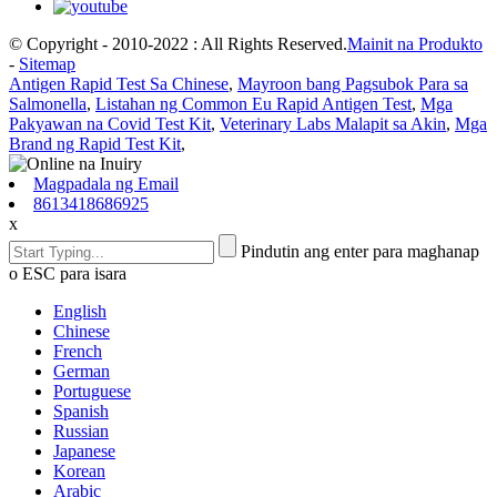
© Copyright - 2010-2022 : All Rights Reserved.
Mainit na Produkto
-
Sitemap
Antigen Rapid Test Sa Chinese
,
Mayroon bang Pagsubok Para sa
Salmonella
,
Listahan ng Common Eu Rapid Antigen Test
,
Mga
Pakyawan na Covid Test Kit
,
Veterinary Labs Malapit sa Akin
,
Mga
Brand ng Rapid Test Kit
,
Magpadala ng Email
8613418686925
x
Pindutin ang enter para maghanap
o ESC para isara
English
Chinese
French
German
Portuguese
Spanish
Russian
Japanese
Korean
Arabic