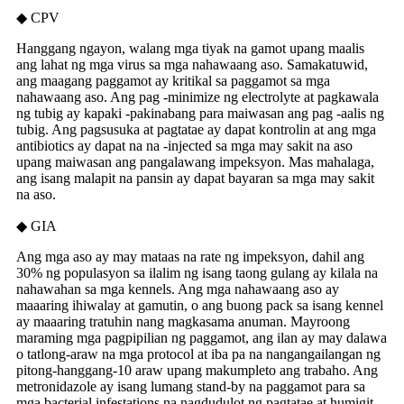
◆ CPV
Hanggang ngayon, walang mga tiyak na gamot upang maalis
ang lahat ng mga virus sa mga nahawaang aso. Samakatuwid,
ang maagang paggamot ay kritikal sa paggamot sa mga
nahawaang aso. Ang pag -minimize ng electrolyte at pagkawala
ng tubig ay kapaki -pakinabang para maiwasan ang pag -aalis ng
tubig. Ang pagsusuka at pagtatae ay dapat kontrolin at ang mga
antibiotics ay dapat na na -injected sa mga may sakit na aso
upang maiwasan ang pangalawang impeksyon. Mas mahalaga,
ang isang malapit na pansin ay dapat bayaran sa mga may sakit
na aso.
◆ GIA
Ang mga aso ay may mataas na rate ng impeksyon, dahil ang
30% ng populasyon sa ilalim ng isang taong gulang ay kilala na
nahawahan sa mga kennels. Ang mga nahawaang aso ay
maaaring ihiwalay at gamutin, o ang buong pack sa isang kennel
ay maaaring tratuhin nang magkasama anuman. Mayroong
maraming mga pagpipilian ng paggamot, ang ilan ay may dalawa
o tatlong-araw na mga protocol at iba pa na nangangailangan ng
pitong-hanggang-10 araw upang makumpleto ang trabaho. Ang
metronidazole ay isang lumang stand-by na paggamot para sa
mga bacterial infestations na nagdudulot ng pagtatae at humigit-