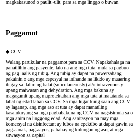
magkakasunod o paulit -ulit, para sa mga linggo o buwan
Paggamot
◆ CCV
Walang partikular na paggamot para sa CCV. Napakahalaga na
panatilihin ang pasyente, lalo na ang mga tuta, mula sa pagbuo
ng pag -aalis ng tubig. Ang tubig ay dapat na puwersahang
pakainin o ang mga espesyal na inihanda na likido ay maaaring
ibigay sa ilalim ng balat (subcutaneously) at/o intravenously
upang maiwasan ang dehydration. Ang mga bakuna ay
magagamit upang maprotektahan ang mga tuta at matatanda sa
lahat ng edad laban sa CCV. Sa mga lugar kung saan ang CCV
ay laganap, ang mga aso at tuta ay dapat manatiling
kasalukuyang sa mga pagbabakuna ng CCV na nagsisimula sa o
mga anim na linggong edad. Ang sanitasyon na may mga
komersyal na disinfectant ay lubos na epektibo at dapat gawin sa
pag-aanak, pag-aayos, pabahay ng kulungan ng aso, at mga
sitwasyon sa ospital