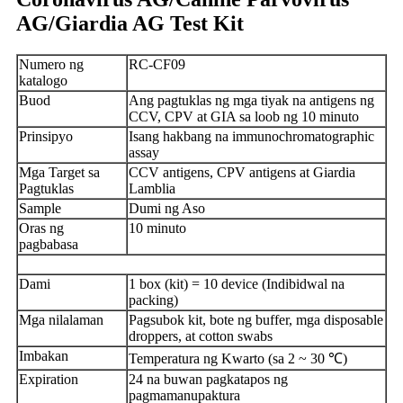
AG/Giardia AG Test Kit
Numero ng
RC-CF09
katalogo
Buod
Ang pagtuklas ng mga tiyak na antigens ng
CCV, CPV at GIA sa loob ng 10 minuto
Prinsipyo
Isang hakbang na immunochromatographic
assay
Mga Target sa
CCV antigens, CPV antigens at Giardia
Pagtuklas
Lamblia
Sample
Dumi ng Aso
Oras ng
10 minuto
pagbabasa
Dami
1 box (kit) = 10 device (Indibidwal na
packing)
Mga nilalaman
Pagsubok kit, bote ng buffer, mga disposable
droppers, at cotton swabs
Imbakan
Temperatura ng Kwarto (sa 2 ~ 30 ℃)
Expiration
24 na buwan pagkatapos ng
pagmamanupaktura