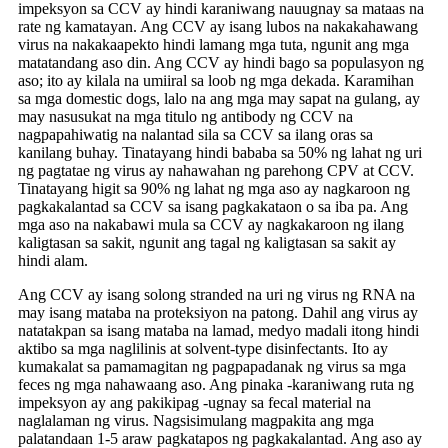
impeksyon sa CCV ay hindi karaniwang nauugnay sa mataas na
rate ng kamatayan. Ang CCV ay isang lubos na nakakahawang
virus na nakakaapekto hindi lamang mga tuta, ngunit ang mga
matatandang aso din. Ang CCV ay hindi bago sa populasyon ng
aso; ito ay kilala na umiiral sa loob ng mga dekada. Karamihan
sa mga domestic dogs, lalo na ang mga may sapat na gulang, ay
may nasusukat na mga titulo ng antibody ng CCV na
nagpapahiwatig na nalantad sila sa CCV sa ilang oras sa
kanilang buhay. Tinatayang hindi bababa sa 50% ng lahat ng uri
ng pagtatae ng virus ay nahawahan ng parehong CPV at CCV.
Tinatayang higit sa 90% ng lahat ng mga aso ay nagkaroon ng
pagkakalantad sa CCV sa isang pagkakataon o sa iba pa. Ang
mga aso na nakabawi mula sa CCV ay nagkakaroon ng ilang
kaligtasan sa sakit, ngunit ang tagal ng kaligtasan sa sakit ay
hindi alam.
Ang CCV ay isang solong stranded na uri ng virus ng RNA na
may isang mataba na proteksiyon na patong. Dahil ang virus ay
natatakpan sa isang mataba na lamad, medyo madali itong hindi
aktibo sa mga naglilinis at solvent-type disinfectants. Ito ay
kumakalat sa pamamagitan ng pagpapadanak ng virus sa mga
feces ng mga nahawaang aso. Ang pinaka -karaniwang ruta ng
impeksyon ay ang pakikipag -ugnay sa fecal material na
naglalaman ng virus. Nagsisimulang magpakita ang mga
palatandaan 1-5 araw pagkatapos ng pagkakalantad. Ang aso ay