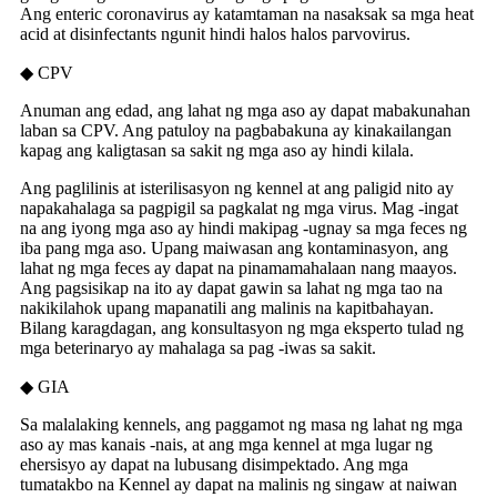
Ang enteric coronavirus ay katamtaman na nasaksak sa mga heat
acid at disinfectants ngunit hindi halos halos parvovirus.
◆ CPV
Anuman ang edad, ang lahat ng mga aso ay dapat mabakunahan
laban sa CPV. Ang patuloy na pagbabakuna ay kinakailangan
kapag ang kaligtasan sa sakit ng mga aso ay hindi kilala.
Ang paglilinis at isterilisasyon ng kennel at ang paligid nito ay
napakahalaga sa pagpigil sa pagkalat ng mga virus. Mag -ingat
na ang iyong mga aso ay hindi makipag -ugnay sa mga feces ng
iba pang mga aso. Upang maiwasan ang kontaminasyon, ang
lahat ng mga feces ay dapat na pinamamahalaan nang maayos.
Ang pagsisikap na ito ay dapat gawin sa lahat ng mga tao na
nakikilahok upang mapanatili ang malinis na kapitbahayan.
Bilang karagdagan, ang konsultasyon ng mga eksperto tulad ng
mga beterinaryo ay mahalaga sa pag -iwas sa sakit.
◆ GIA
Sa malalaking kennels, ang paggamot ng masa ng lahat ng mga
aso ay mas kanais -nais, at ang mga kennel at mga lugar ng
ehersisyo ay dapat na lubusang disimpektado. Ang mga
tumatakbo na Kennel ay dapat na malinis ng singaw at naiwan