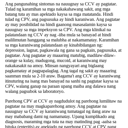
Ang pangunahing sintomas na nauugnay sa CCV ay pagtatae.
Tulad ng karamihan sa mga nakakahawang sakit, ang mga
batang tuta ay mas apektado kaysa sa mga matatanda. Hindi
tulad ng CPV, ang pagsusuka ay hindi karaniwan. Ang pagtatae
ay may posibilidad na hindi gaanong masasalamin kaysa sa
nauugnay sa mga impeksyon sa CPV. Ang mga klinikal na
palatandaan ng CCV ay nag -iiba mula sa banayad at hindi
malilimutan hanggang sa malubha at nakamamatay. Karamihan
sa mga karaniwang palatandaan ay kinabibilangan ng:
depression, lagnat, pagkawala ng gana sa pagkain, pagsusuka, at
pagtatae. Ang pagtatae ay maaaring matubig, madilaw-dilaw-
orange sa kulay, madugong, mucoid, at karaniwang may
nakakasakit na amoy. Minsan nangyayari ang biglaang
pagkamatay at pagpapalaglag. Ang tagal ng sakit ay maaaring
saanman mula sa 2-10 araw. Bagama't ang CCV ay karaniwang
itinuturing na isang mas banayad na sanhi ng pagtatae kaysa sa
CPV, walang ganap na paraan upang maiba ang dalawa nang
walang pagsubok sa laboratoryo.
Parehong CPV at CCV ay nagdudulot ng parehong lumilitaw na
pagtatae na may magkaparehong amoy. Ang pagtatae na
nauugnay sa CCV ay karaniwang tumatagal ng ilang araw na
may mababang dami ng namamatay. Upang kumplikado ang
diagnosis, maraming mga tuta na may matinding pag -aalsa sa
bituka (enteritis) ay apektado ng parehong CCV at CPV nang