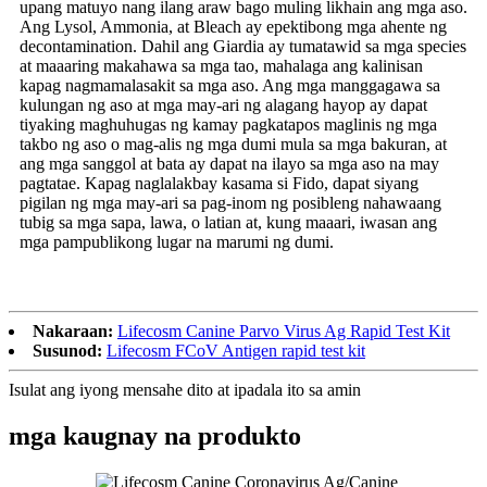
upang matuyo nang ilang araw bago muling likhain ang mga aso.
Ang Lysol, Ammonia, at Bleach ay epektibong mga ahente ng
decontamination. Dahil ang Giardia ay tumatawid sa mga species
at maaaring makahawa sa mga tao, mahalaga ang kalinisan
kapag nagmamalasakit sa mga aso. Ang mga manggagawa sa
kulungan ng aso at mga may-ari ng alagang hayop ay dapat
tiyaking maghuhugas ng kamay pagkatapos maglinis ng mga
takbo ng aso o mag-alis ng mga dumi mula sa mga bakuran, at
ang mga sanggol at bata ay dapat na ilayo sa mga aso na may
pagtatae. Kapag naglalakbay kasama si Fido, dapat siyang
pigilan ng mga may-ari sa pag-inom ng posibleng nahawaang
tubig sa mga sapa, lawa, o latian at, kung maaari, iwasan ang
mga pampublikong lugar na marumi ng dumi.
Nakaraan:
Lifecosm Canine Parvo Virus Ag Rapid Test Kit
Susunod:
Lifecosm FCoV Antigen rapid test kit
Isulat ang iyong mensahe dito at ipadala ito sa amin
mga kaugnay na produkto