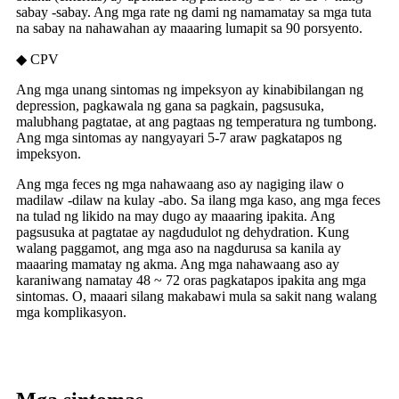
sabay -sabay. Ang mga rate ng dami ng namamatay sa mga tuta
na sabay na nahawahan ay maaaring lumapit sa 90 porsyento.
◆ CPV
Ang mga unang sintomas ng impeksyon ay kinabibilangan ng
depression, pagkawala ng gana sa pagkain, pagsusuka,
malubhang pagtatae, at ang pagtaas ng temperatura ng tumbong.
Ang mga sintomas ay nangyayari 5-7 araw pagkatapos ng
impeksyon.
Ang mga feces ng mga nahawaang aso ay nagiging ilaw o
madilaw -dilaw na kulay -abo. Sa ilang mga kaso, ang mga feces
na tulad ng likido na may dugo ay maaaring ipakita. Ang
pagsusuka at pagtatae ay nagdudulot ng dehydration. Kung
walang paggamot, ang mga aso na nagdurusa sa kanila ay
maaaring mamatay ng akma. Ang mga nahawaang aso ay
karaniwang namatay 48 ~ 72 oras pagkatapos ipakita ang mga
sintomas. O, maaari silang makabawi mula sa sakit nang walang
mga komplikasyon.