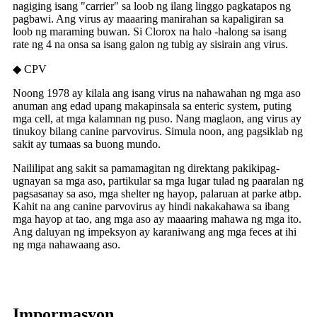
nagiging isang "carrier" sa loob ng ilang linggo pagkatapos ng
pagbawi. Ang virus ay maaaring manirahan sa kapaligiran sa
loob ng maraming buwan. Si Clorox na halo -halong sa isang
rate ng 4 na onsa sa isang galon ng tubig ay sisirain ang virus.
◆ CPV
Noong 1978 ay kilala ang isang virus na nahawahan ng mga aso
anuman ang edad upang makapinsala sa enteric system, puting
mga cell, at mga kalamnan ng puso. Nang maglaon, ang virus ay
tinukoy bilang canine parvovirus. Simula noon, ang pagsiklab ng
sakit ay tumaas sa buong mundo.
Naililipat ang sakit sa pamamagitan ng direktang pakikipag-
ugnayan sa mga aso, partikular sa mga lugar tulad ng paaralan ng
pagsasanay sa aso, mga shelter ng hayop, palaruan at parke atbp.
Kahit na ang canine parvovirus ay hindi nakakahawa sa ibang
mga hayop at tao, ang mga aso ay maaaring mahawa ng mga ito.
Ang daluyan ng impeksyon ay karaniwang ang mga feces at ihi
ng mga nahawaang aso.
Impormasyon