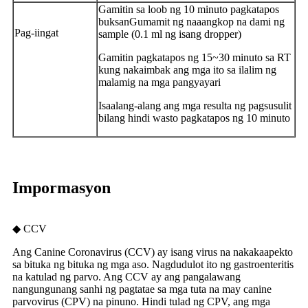
Gamitin sa loob ng 10 minuto pagkatapos
buksan
Gumamit ng naaangkop na dami ng
Pag-iingat
sample (0.1 ml ng isang dropper)
Gamitin pagkatapos ng 15~30 minuto sa RT
kung nakaimbak ang mga ito sa ilalim ng
malamig na mga pangyayari
Isaalang-alang ang mga resulta ng pagsusulit
bilang hindi wasto pagkatapos ng 10 minuto
Impormasyon
◆ CCV
Ang Canine Coronavirus (CCV) ay isang virus na nakakaapekto
sa bituka ng bituka ng mga aso. Nagdudulot ito ng gastroenteritis
na katulad ng parvo. Ang CCV ay ang pangalawang
nangungunang sanhi ng pagtatae sa mga tuta na may canine
parvovirus (CPV) na pinuno. Hindi tulad ng CPV, ang mga