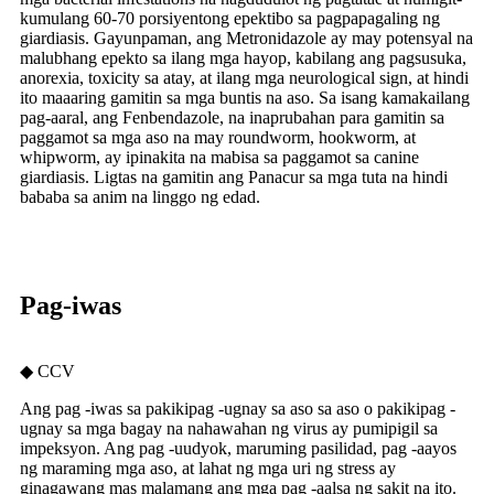
kumulang 60-70 porsiyentong epektibo sa pagpapagaling ng
giardiasis. Gayunpaman, ang Metronidazole ay may potensyal na
malubhang epekto sa ilang mga hayop, kabilang ang pagsusuka,
anorexia, toxicity sa atay, at ilang mga neurological sign, at hindi
ito maaaring gamitin sa mga buntis na aso. Sa isang kamakailang
pag-aaral, ang Fenbendazole, na inaprubahan para gamitin sa
paggamot sa mga aso na may roundworm, hookworm, at
whipworm, ay ipinakita na mabisa sa paggamot sa canine
giardiasis. Ligtas na gamitin ang Panacur sa mga tuta na hindi
bababa sa anim na linggo ng edad.
Pag-iwas
◆ CCV
Ang pag -iwas sa pakikipag -ugnay sa aso sa aso o pakikipag -
ugnay sa mga bagay na nahawahan ng virus ay pumipigil sa
impeksyon. Ang pag -uudyok, maruming pasilidad, pag -aayos
ng maraming mga aso, at lahat ng mga uri ng stress ay
ginagawang mas malamang ang mga pag -aalsa ng sakit na ito.