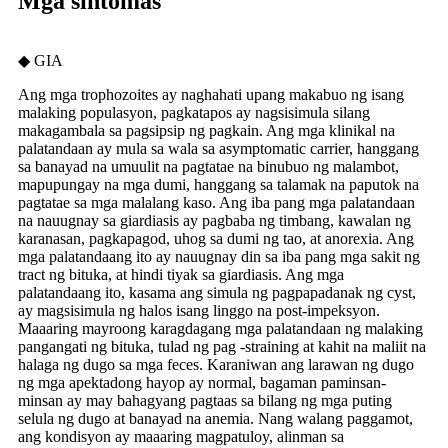
Mga sintomas
◆ GIA
Ang mga trophozoites ay naghahati upang makabuo ng isang
malaking populasyon, pagkatapos ay nagsisimula silang
makagambala sa pagsipsip ng pagkain. Ang mga klinikal na
palatandaan ay mula sa wala sa asymptomatic carrier, hanggang
sa banayad na umuulit na pagtatae na binubuo ng malambot,
mapupungay na mga dumi, hanggang sa talamak na paputok na
pagtatae sa mga malalang kaso. Ang iba pang mga palatandaan
na nauugnay sa giardiasis ay pagbaba ng timbang, kawalan ng
karanasan, pagkapagod, uhog sa dumi ng tao, at anorexia. Ang
mga palatandaang ito ay nauugnay din sa iba pang mga sakit ng
tract ng bituka, at hindi tiyak sa giardiasis. Ang mga
palatandaang ito, kasama ang simula ng pagpapadanak ng cyst,
ay magsisimula ng halos isang linggo na post-impeksyon.
Maaaring mayroong karagdagang mga palatandaan ng malaking
pangangati ng bituka, tulad ng pag -straining at kahit na maliit na
halaga ng dugo sa mga feces. Karaniwan ang larawan ng dugo
ng mga apektadong hayop ay normal, bagaman paminsan-
minsan ay may bahagyang pagtaas sa bilang ng mga puting
selula ng dugo at banayad na anemia. Nang walang paggamot,
ang kondisyon ay maaaring magpatuloy, alinman sa